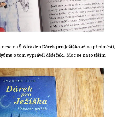
 nese na Štědrý den
Dárek pro Ježíška
až na předměstí,
dyť mu o tom vyprávěl dědeček... Moc se na to těším.