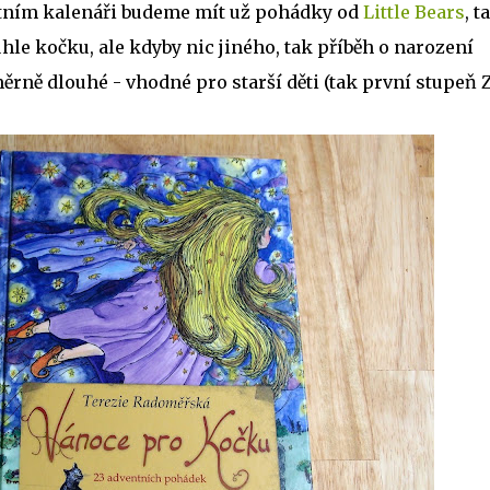
entním kalenáři budeme mít už pohádky od
Little Bears
, t
uhle kočku, ale kdyby nic jiného, tak příběh o narození
ěrně dlouhé - vhodné pro starší děti (tak první stupeň Z