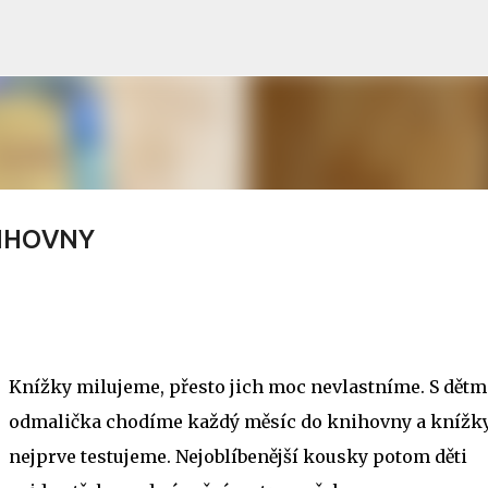
Přeskočit na hlavní obsah
NIHOVNY
Knížky milujeme, přesto jich moc nevlastníme. S dětm
odmalička chodíme každý měsíc do knihovny a knížk
nejprve testujeme. Nejoblíbenější kousky potom děti