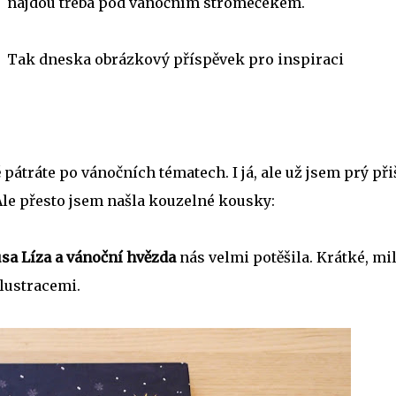
najdou třeba pod vánočním stromečekem.
Tak dneska obrázkový příspěvek pro inspiraci
ě pátráte po vánočních tématech. I já, ale už jsem prý při
Ale přesto jsem našla kouzelné kousky:
sa Líza a vánoční hvězda
nás velmi potěšila. Krátké, mi
lustracemi.