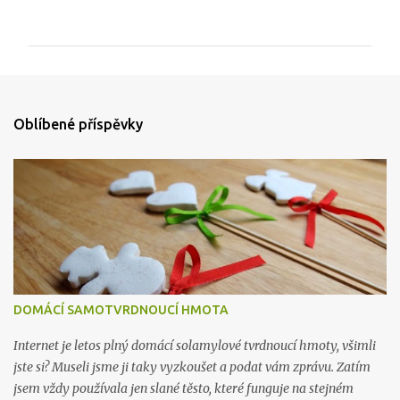
o
m
e
n
t
Oblíbené příspěvky
á
ř
e
DOMÁCÍ SAMOTVRDNOUCÍ HMOTA
Internet je letos plný domácí solamylové tvrdnoucí hmoty, všimli
jste si? Museli jsme ji taky vyzkoušet a podat vám zprávu. Zatím
jsem vždy používala jen slané těsto, které funguje na stejném