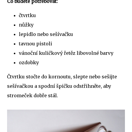
Co budete potřebovat:
čtvrtku
nůžky
lepidlo nebo sešívačku
tavnou pistoli
vánoční kuličkový řetěz libovolné barvy
ozdobky
Čtvrtku stočte do kornoutu, slepte nebo sešijte
sešívačkou a spodní špičku odstřihněte, aby
stromeček dobře stál.