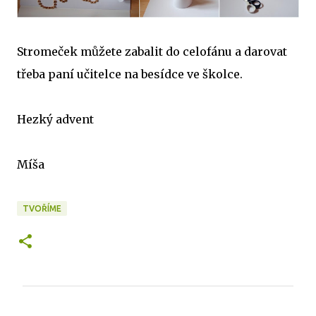
Stromeček můžete zabalit do celofánu a darovat
třeba paní učitelce na besídce ve školce.
Hezký advent
Míša
TVOŘÍME
K