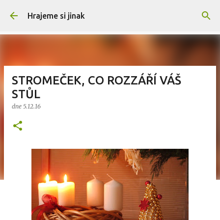
Přeskočit na hlavní obsah
Hrajeme si jinak
STROMEČEK, CO ROZZÁŘÍ VÁŠ
STŮL
dne
5.12.16