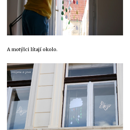
A motýlci lítají okolo.