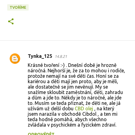
TVOŘÍME
Tynka_125
14.8.21
K
Krásné tvoření :-) . Dnešní době je hrozně
o
náročná. Nejhorší je, že za to mohou i rodiče,
protože nemají na své děti čas. Honí se za
m
kariérou a děti mají jen proto, aby je měli,
e
ale dostatečně se jim nevěnují. My se
snažíme skloubit zaměstnání, děti, zahradu
n
a dům a jde to. Někdy je to náročné, ale jde
t
to. Musím se teda přiznat, že děti ne, ale já
užívám už delší dobu
CBD olej
, na který
á
jsem narazila v obchodě Cibdol , a ten mi
ř
teda hodně pomáhá, abych všechno
zvládala v psychickém a fyzickém zdraví.
e
ODPOVĚDĚT