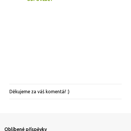
Děkujeme za váš komentář :)
O
k
o
m
e
n
t
Oblíbené příspěvky
o