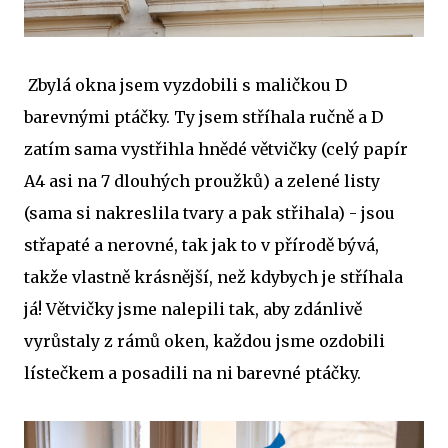
Zbylá okna jsem vyzdobili s maličkou D
barevnými ptáčky. Ty jsem stříhala ručně a D
zatím sama vystřihla hnědé větvičky (celý papír
A4 asi na 7 dlouhých proužků) a zelené listy
(sama si nakreslila tvary a pak střihala) - jsou
střapaté a nerovné, tak jak to v přírodě bývá,
takže vlastně krásnější, než kdybych je stříhala
já! Větvičky jsme nalepili tak, aby zdánlivě
vyrůstaly z rámů oken, každou jsme ozdobili
lístečkem a posadili na ni barevné ptáčky.