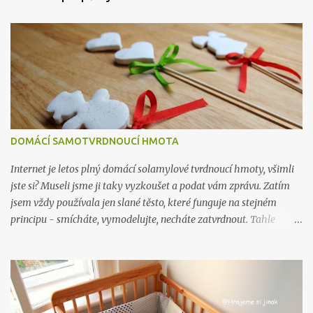
v
a
t
DOMÁCÍ SAMOTVRDNOUCÍ HMOTA
Internet je letos plný domácí solamylové tvrdnoucí hmoty, všimli
jste si? Museli jsme ji taky vyzkoušet a podat vám zprávu. Zatím
jsem vždy používala jen slané těsto, které funguje na stejném
principu - smícháte, vymodelujte, necháte zatvrdnout. Tahle
hmota je ve výsledku hezčí, je jemná a hladká na omak, ve slaném
těstě vidíte krystalky soli, protože se dělá z nasyceného roztoku,
kde se sůl přestane při určitém množství rozpouštět. Na druhou
stranu se mi se slaným těstem vždy pracovalo líp, než s toule
hmotou. Slané těsto můžete dát dětem místo modelíny a nechat je