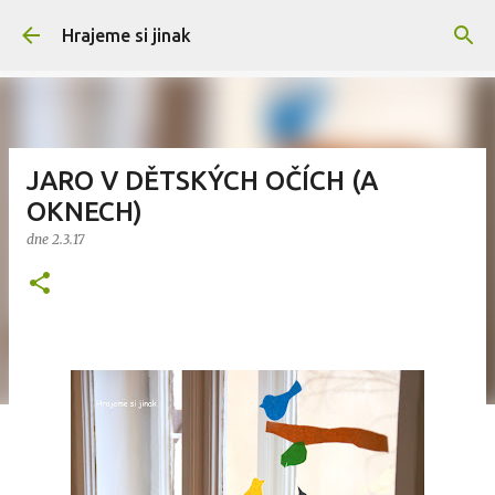
Přeskočit na hlavní obsah
Hrajeme si jinak
JARO V DĚTSKÝCH OČÍCH (A
OKNECH)
dne
2.3.17