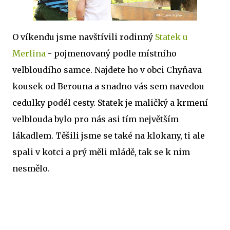
O víkendu jsme navštívili rodinný
Statek u
Merlina
- pojmenovaný podle místního
velbloudího samce. Najdete ho v obci Chyňava
kousek od Berouna a snadno vás sem navedou
cedulky podél cesty. Statek je maličký a krmení
velblouda bylo pro nás asi tím největším
lákadlem. Těšili jsme se také na klokany, ti ale
spali v kotci a prý měli mládě, tak se k nim
nesmělo.