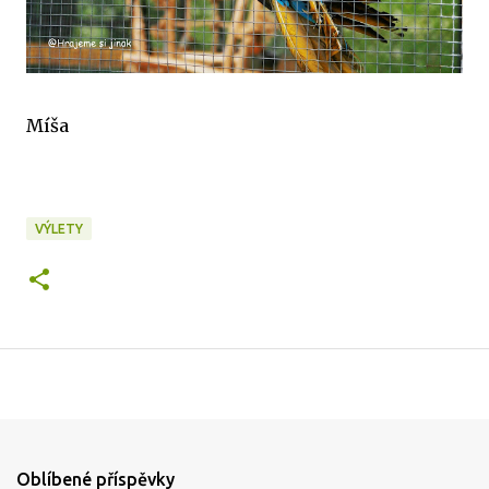
Míša
VÝLETY
Oblíbené příspěvky