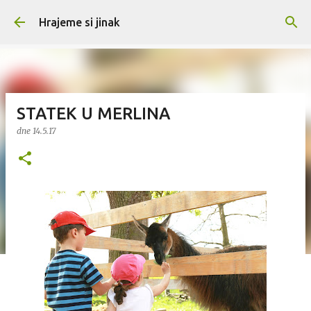
Přeskočit na hlavní obsah
Hrajeme si jinak
STATEK U MERLINA
dne
14.5.17