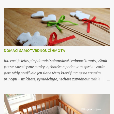
DOMÁCÍ SAMOTVRDNOUCÍ HMOTA
Internet je letos plný domácí solamylové tvrdnoucí hmoty, všimli
jste si? Museli jsme ji taky vyzkoušet a podat vám zprávu. Zatím
jsem vždy používala jen slané těsto, které funguje na stejném
principu - smícháte, vymodelujte, necháte zatvrdnout. Tahle
hmota je ve výsledku hezčí, je jemná a hladká na omak, ve slaném
těstě vidíte krystalky soli, protože se dělá z nasyceného roztoku,
kde se sůl přestane při určitém množství rozpouštět. Na druhou
stranu se mi se slaným těstem vždy pracovalo líp, než s toule
hmotou. Slané těsto můžete dát dětem místo modelíny a nechat je