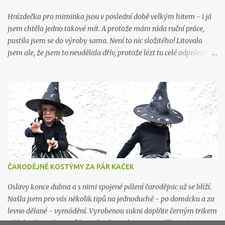
jedlé sody 1 hrnek kukuřičného (!) škrobu 1 hrnek vody Vždy
dodržujte odměřování na hrnky - ne na váhu. Já jsem použila
Hnízdečka pro miminka jsou v poslední době velkým hitem - i já
maličké hrníčky na zkoušku. ...
jsem chtěla jedno takové mít. A protože mám ráda ruční práce,
pustila jsem se do výroby sama. Není to nic složitého! Litovala
jsem ale, že jsem to neudělala dřív, protože lézt tu celé odpoledne
po zemi, kreslit, měřit, stříhat a potom se hrbit nad strojem přes
pupek na začátku 9. měsíce - to mi dalo docela zabrat... Ale tatínek
odvezl děti na pár dní na chalupu, takže doháním resty a
odpočívám! Hnízdo je hotové, všichni jsme to přežili a já mám pro
vás návod i s nákresem. Co budete potřebovat: 2 m látky (bavlna,
ideálně bez elastanu - když chcete rozdílnou spodní a horní část,
tak 1 metr od každé barvy nebo vzoru) 2 m rouna 150 cm šíře (já
jsem použila duté vlákno v kuse, ale můžete mít třeba ovčí rouno)
0,5 m tenkého molitanu (nebo vatelínu, dutého vlákna, ovčího
ČARODĚJNÉ KOSTÝMY ZA PÁR KAČEK
rouna...) 3 m stuhy (tkalounu) nitě Postup: Nejprve si udělejte
nákres a střih na papír. Já jsem našla střih na internetu, ale
Oslavy konce dubna a s nimi spojené pálení čarodějnic už se blíží.
výsled...
Našla jsem pro vás několik tipů na jednoduché - po domácku a za
levno dělané - vymódění. Vyrobenou sukni doplňte černým trikem
a kloboukem, šaty můžete převázat výraznou mašlí, na obličej