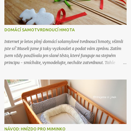
DOMÁCÍ SAMOTVRDNOUCÍ HMOTA
Internet je letos plný domácí solamylové tvrdnoucí hmoty, všimli
jste si? Museli jsme ji taky vyzkoušet a podat vám zprávu. Zatím
jsem vždy používala jen slané těsto, které funguje na stejném
principu - smícháte, vymodelujte, necháte zatvrdnout. Tahle
hmota je ve výsledku hezčí, je jemná a hladká na omak, ve slaném
těstě vidíte krystalky soli, protože se dělá z nasyceného roztoku,
kde se sůl přestane při určitém množství rozpouštět. Na druhou
stranu se mi se slaným těstem vždy pracovalo líp, než s toule
hmotou. Slané těsto můžete dát dětem místo modelíny a nechat je
si tvořit. Solamylová hmota mi rychle okorávala, nedržela dobře
pohromadě, drobila se - možná jsem ale udělala nějakou chybu v
technologickém postupu. Po zatvrdnutí ale působí pevně a neláme
se. JAK NA TO? Do hrnce (ideálně nepřilnavého) vsypte: 2 hrnky
NÁVOD: HNÍZDO PRO MIMINKO