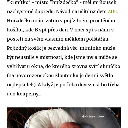
"krmítko" - místo "hnízdečko" - měl mrňousek
nachystené dopředu. Návod na ušití najdete
ZDE
.
Hnízdečko mám zatím v pojízdném proutěném
košíku, kde B spí přes den. V noci spí s námi v
posteli na svém vlasním měkkém polštářku.
Pojízdný košík je bezvadná věc, miminko může
být neustále v místnosti, kde jsme my a může se
vyhřívat u okna, do kterého zrovna svítí sluníčko
(na novorozeneckou žloutenku je denní světlo
nejlepší lék). A když je potřeba dovezu si ho třeba
i do koupelny...