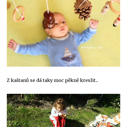
Z kaštanů se dá taky moc pěkně kreslit...