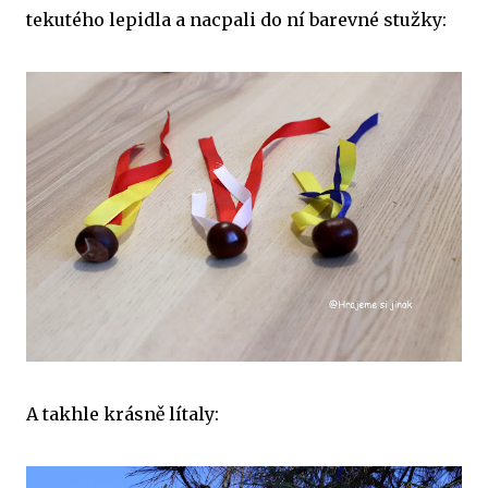
tekutého lepidla a nacpali do ní barevné stužky:
A takhle krásně lítaly: