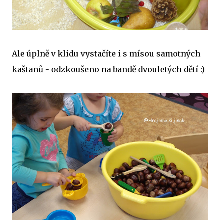
Ale úplně v klidu vystačíte i s mísou samotných
kaštanů - odzkoušeno na bandě dvouletých dětí :)