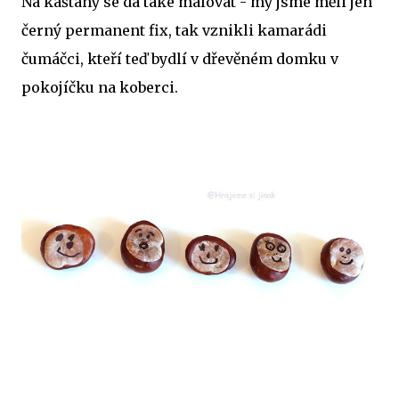
Na kaštany se dá také malovat - my jsme měli jen
černý permanent fix, tak vznikli kamarádi
čumáčci, kteří teď bydlí v dřevěném domku v
pokojíčku na koberci.