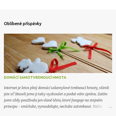
Oblíbené příspěvky
DOMÁCÍ SAMOTVRDNOUCÍ HMOTA
Internet je letos plný domácí solamylové tvrdnoucí hmoty, všimli
jste si? Museli jsme ji taky vyzkoušet a podat vám zprávu. Zatím
jsem vždy používala jen slané těsto, které funguje na stejném
principu - smícháte, vymodelujte, necháte zatvrdnout. Tahle
hmota je ve výsledku hezčí, je jemná a hladká na omak, ve slaném