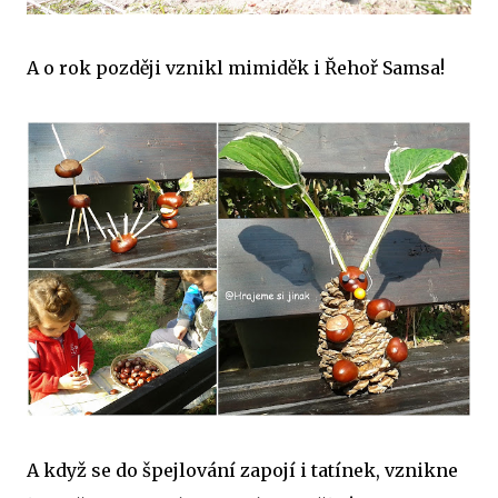
A o rok později vznikl mimiděk i Řehoř Samsa!
A když se do špejlování zapojí i tatínek, vznikne