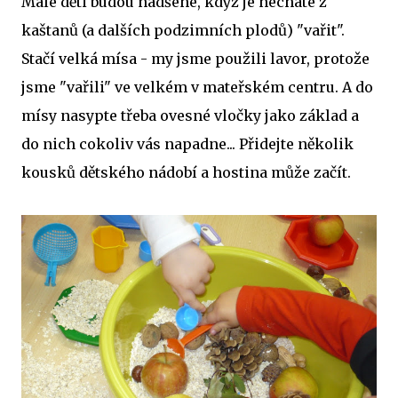
Malé děti budou nadšené, když je necháte z
kaštanů (a dalších podzimních plodů) "vařit".
Stačí velká mísa - my jsme použili lavor, protože
jsme "vařili" ve velkém v mateřském centru. A do
mísy nasypte třeba ovesné vločky jako základ a
do nich cokoliv vás napadne... Přidejte několik
kousků dětského nádobí a hostina může začít.