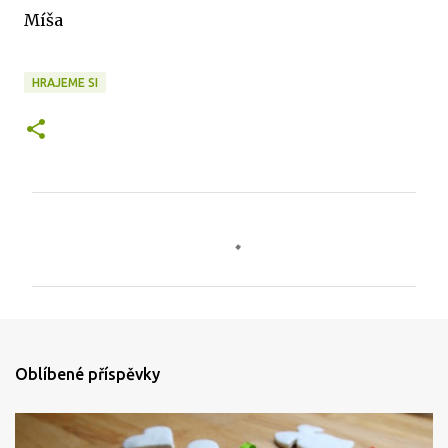
Míša
HRAJEME SI
K
o
m
e
n
t
Oblíbené příspěvky
á
ř
e