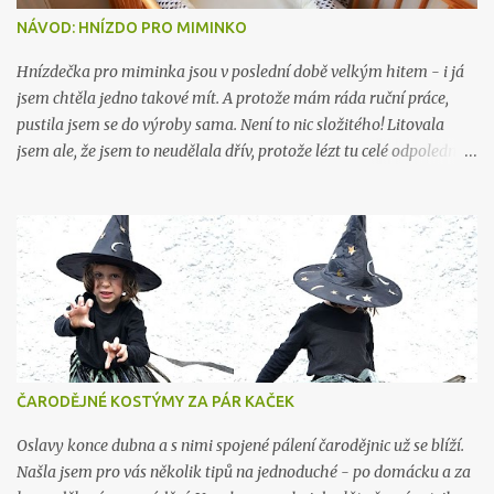
se. JAK NA TO? Do hrnce (ideálně nepřilnavého) vsypte: 2 hrnky
NÁVOD: HNÍZDO PRO MIMINKO
jedlé sody 1 hrnek kukuřičného (!) škrobu 1 hrnek vody Vždy
dodržujte odměřování na hrnky - ne na váhu. Já jsem použila
Hnízdečka pro miminka jsou v poslední době velkým hitem - i já
maličké hrníčky na zkoušku. ...
jsem chtěla jedno takové mít. A protože mám ráda ruční práce,
pustila jsem se do výroby sama. Není to nic složitého! Litovala
jsem ale, že jsem to neudělala dřív, protože lézt tu celé odpoledne
po zemi, kreslit, měřit, stříhat a potom se hrbit nad strojem přes
pupek na začátku 9. měsíce - to mi dalo docela zabrat... Ale tatínek
odvezl děti na pár dní na chalupu, takže doháním resty a
odpočívám! Hnízdo je hotové, všichni jsme to přežili a já mám pro
vás návod i s nákresem. Co budete potřebovat: 2 m látky (bavlna,
ideálně bez elastanu - když chcete rozdílnou spodní a horní část,
tak 1 metr od každé barvy nebo vzoru) 2 m rouna 150 cm šíře (já
jsem použila duté vlákno v kuse, ale můžete mít třeba ovčí rouno)
0,5 m tenkého molitanu (nebo vatelínu, dutého vlákna, ovčího
ČARODĚJNÉ KOSTÝMY ZA PÁR KAČEK
rouna...) 3 m stuhy (tkalounu) nitě Postup: Nejprve si udělejte
nákres a střih na papír. Já jsem našla střih na internetu, ale
Oslavy konce dubna a s nimi spojené pálení čarodějnic už se blíží.
výsled...
Našla jsem pro vás několik tipů na jednoduché - po domácku a za