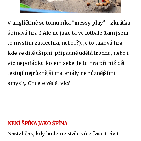
V angličtině se tomu říká "messy play" - zkrátka
špinavá hra :) Ale ne jako ta ve fotbale (tam jsem
to myslím zaslechla, nebo...?). Je to taková hra,
kde se dítě ušipní, případně udělá trochu, nebo i
víc nepořádku kolem sebe. Je to hra při níž děti
testují nejrůznější materiály nejrůznějšími
smysly. Chcete vědět víc?
NENÍ ŠPÍNA JAKO ŠPÍNA
Nastal čas, kdy budeme stále více času trávit