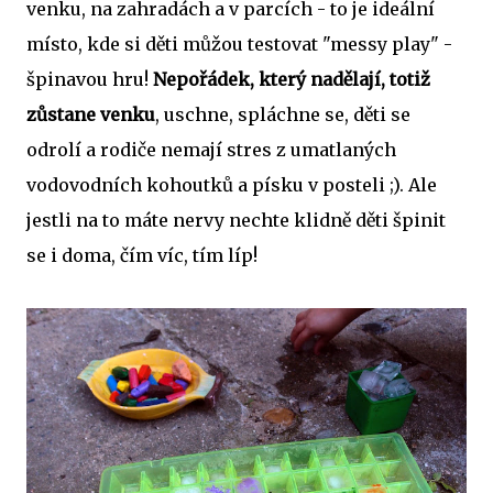
venku, na zahradách a v parcích - to je ideální
místo, kde si děti můžou testovat "messy play" -
špinavou hru!
Nepořádek, který nadělají, totiž
zůstane venku
, uschne, spláchne se, děti se
odrolí a rodiče nemají stres z umatlaných
vodovodních kohoutků a písku v posteli ;). Ale
jestli na to máte nervy nechte klidně děti špinit
se i doma, čím víc, tím líp!