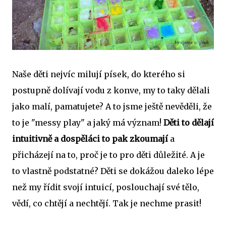
Naše děti nejvíc milují písek, do kterého si
postupně dolívají vodu z konve, my to taky dělali
jako malí, pamatujete? A to jsme ještě nevěděli, že
to je "messy play" a jaký má význam!
Děti to dělají
intuitivně a dospěláci to pak zkoumají
a
přicházejí na to, proč je to pro děti důležité. A je
to vlastně podstatné? Děti se dokážou daleko lépe
než my řídit svojí intuicí, poslouchají své tělo,
vědí, co chtějí a nechtějí. Tak je nechme prasit!