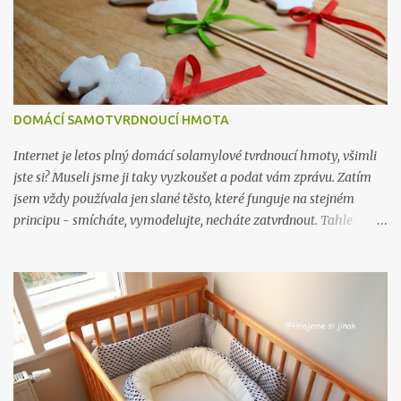
DOMÁCÍ SAMOTVRDNOUCÍ HMOTA
Internet je letos plný domácí solamylové tvrdnoucí hmoty, všimli
jste si? Museli jsme ji taky vyzkoušet a podat vám zprávu. Zatím
jsem vždy používala jen slané těsto, které funguje na stejném
principu - smícháte, vymodelujte, necháte zatvrdnout. Tahle
hmota je ve výsledku hezčí, je jemná a hladká na omak, ve slaném
těstě vidíte krystalky soli, protože se dělá z nasyceného roztoku,
kde se sůl přestane při určitém množství rozpouštět. Na druhou
stranu se mi se slaným těstem vždy pracovalo líp, než s toule
hmotou. Slané těsto můžete dát dětem místo modelíny a nechat je
si tvořit. Solamylová hmota mi rychle okorávala, nedržela dobře
pohromadě, drobila se - možná jsem ale udělala nějakou chybu v
technologickém postupu. Po zatvrdnutí ale působí pevně a neláme