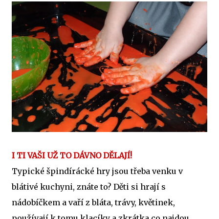
I TI VAŠI UŽ TO DÁVNO DĚLAJÍ!
Typické špindírácké hry jsou třeba venku v
blátivé kuchyni, znáte to? Děti si hrají s
nádobíčkem a vaří z bláta, trávy, květinek,
používají k tomu klacíky a zkrátka co najdou.