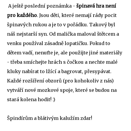
A ještě poslední poznámka -
špinavá hra není
pro každého
. Jsou děti, které nemají rády pocit
špinavých rukou a je to v pořádku. Takový byl
náš nejstarší syn. Od malička maloval štětcem a
venku používal zásadně lopatičku. Pokud to
dětem vadí, nenuťte je, ale použijte jiné materiály
- třeba smíchejte hrách s čočkou a nechte malé
kluky nabírat to lžící a bagrovat, přesypávat.
Každé rozšíření obzorů (pro kohokoliv z nás)
vytváří nové mozkové spoje, které se budou na
stará kolena hodit! :)
Špindírům a blátivým kalužím zdar!