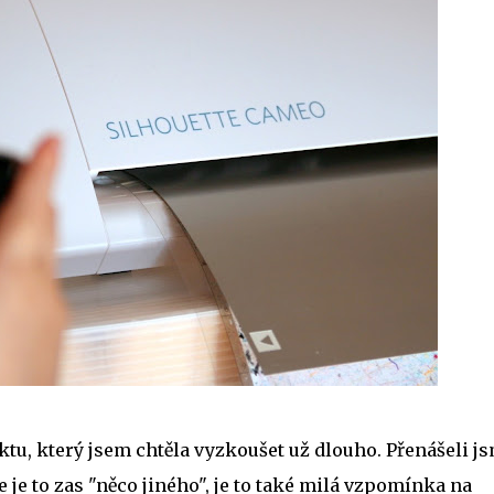
ktu, který jsem chtěla vyzkoušet už dlouho. Přenášeli j
 je to zas "něco jiného", je to také milá vzpomínka na