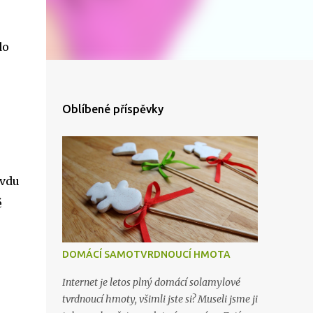
do
u
Oblíbené příspěvky
avdu
é
DOMÁCÍ SAMOTVRDNOUCÍ HMOTA
Internet je letos plný domácí solamylové
tvrdnoucí hmoty, všimli jste si? Museli jsme ji