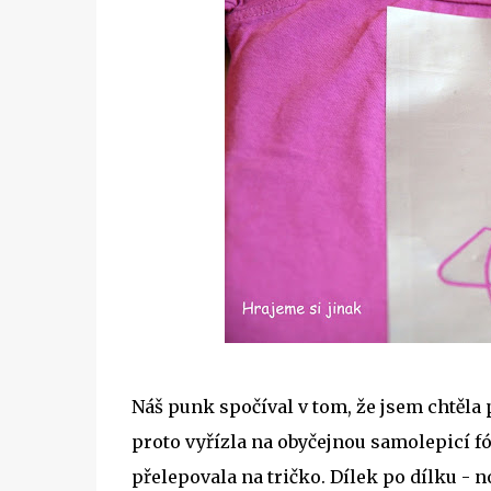
Náš punk spočíval v tom, že jsem chtěla 
proto vyřízla na obyčejnou samolepicí fó
přelepovala na tričko. Dílek po dílku - nož