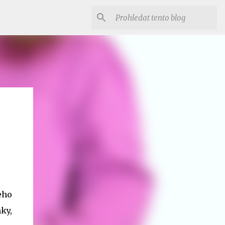
jeho
ky,