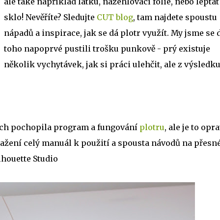
ale také například látku, nažehlovací fólie, nebo leptat
sklo! Nevěříte? Sledujte
CUT blog
, tam najdete spoustu
nápadů a inspirace, jak se dá plotr využít. My jsme se 
toho napoprvé pustili trošku punkově - prý existuje
několik vychytávek, jak si práci ulehčit, ale z výsledk
bych pochopila program a fungování
plotru
, ale je to opr
tažení celý manuál k použití a spousta návodů na přesn
houette Studio