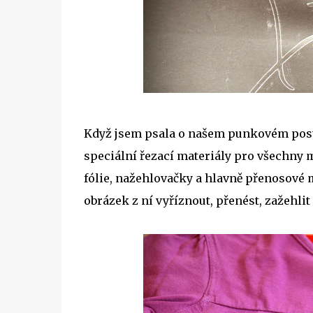
Když jsem psala o našem punkovém postu
speciální řezací materiály pro všechny m
fólie, nažehlovačky a hlavně přenosové m
obrázek z ní vyříznout, přenést, zažehlit 