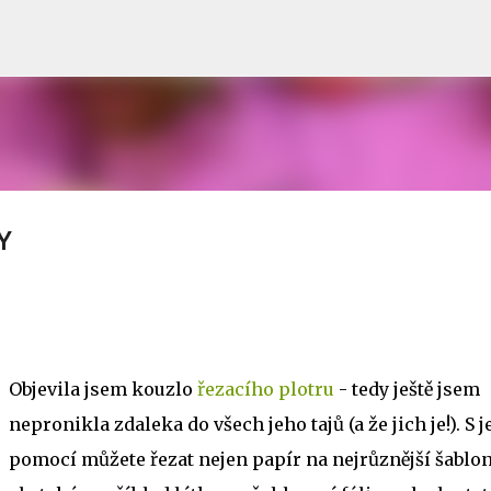
Přeskočit na hlavní obsah
Y
Objevila jsem kouzlo
řezacího plotru
- tedy ještě jsem
nepronikla zdaleka do všech jeho tajů (a že jich je!). S 
pomocí můžete řezat nejen papír na nejrůznější šablon